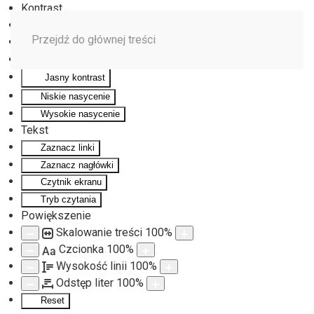
Kontrast
Odwróć kolory
Przejdź do głównej treści
Monochromatyczny
Ciemny kontrast
Jasny kontrast
Niskie nasycenie
Wysokie nasycenie
Tekst
Zaznacz linki
Zaznacz nagłówki
Czytnik ekranu
Tryb czytania
Powiększenie
Skalowanie treści
100
%
Czcionka
100
%
Aa
Wysokość linii
100
%
Odstęp liter
100
%
Reset