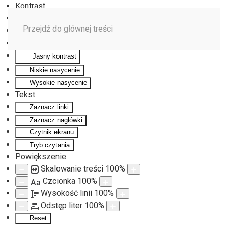
Kontrast
Odwróć kolory
Przejdź do głównej treści
Monochromatyczny
Ciemny kontrast
Jasny kontrast
Niskie nasycenie
Wysokie nasycenie
Tekst
Zaznacz linki
Zaznacz nagłówki
Czytnik ekranu
Tryb czytania
Powiększenie
Skalowanie treści
100
%
Czcionka
100
%
Aa
Wysokość linii
100
%
Odstęp liter
100
%
Reset