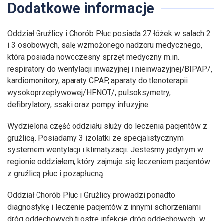
Dodatkowe informacje
Oddział Gruźlicy i Chorób Płuc posiada 27 łóżek w salach 2
i 3 osobowych, salę wzmożonego nadzoru medycznego,
która posiada nowoczesny sprzęt medyczny m.in.
respiratory do wentylacji inwazyjnej i nieinwazyjnej/BIPAP/,
kardiomonitory, aparaty CPAP, aparaty do tlenoterapii
wysokoprzepływowej/HFNOT/, pulsoksymetry,
defibrylatory, ssaki oraz pompy infuzyjne.
Wydzielona część oddziału służy do leczenia pacjentów z
gruźlicą. Posiadamy 3 izolatki ze specjalistycznym
systemem wentylacji i klimatyzacji. Jesteśmy jedynym w
regionie oddziałem, który zajmuje się leczeniem pacjentów
z gruźlicą płuc i pozapłucną.
Oddział Chorób Płuc i Gruźlicy prowadzi ponadto
diagnostykę i leczenie pacjentów z innymi schorzeniami
dróg oddechowych tj.ostre infekcje dróg oddechowych w