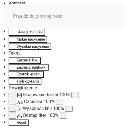
Kontrast
Odwróć kolory
Przejdź do głównej treści
Monochromatyczny
Ciemny kontrast
Jasny kontrast
Niskie nasycenie
Wysokie nasycenie
Tekst
Zaznacz linki
Zaznacz nagłówki
Czytnik ekranu
Tryb czytania
Powiększenie
Skalowanie treści
100
%
Czcionka
100
%
Aa
Wysokość linii
100
%
Odstęp liter
100
%
Reset